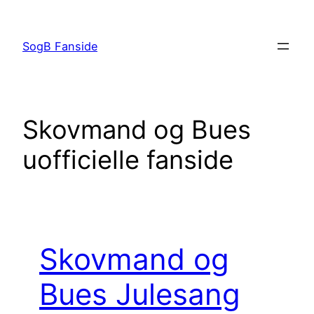
Spring
til
SogB Fanside
indhold
Skovmand og Bues
uofficielle fanside
Skovmand og
Bues Julesang