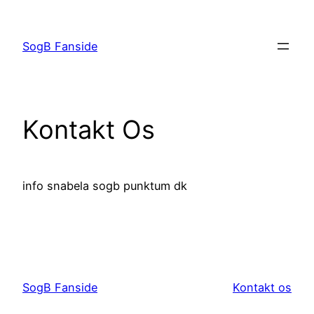
Spring
til
SogB Fanside
indhold
Kontakt Os
info snabela sogb punktum dk
SogB Fanside
Kontakt os